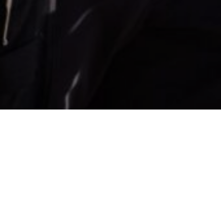
Er du udannet auto
HMI, så se at få 
Hvem er vi: