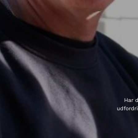
Har d
udfordr