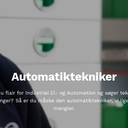
Automatiktekniker
u flair for Industriel El- og Automation og søger te
inger? Så er du måske den automatiktekniker, vi lige
mangler.