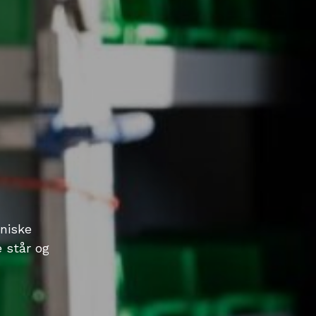
kniske
 står og