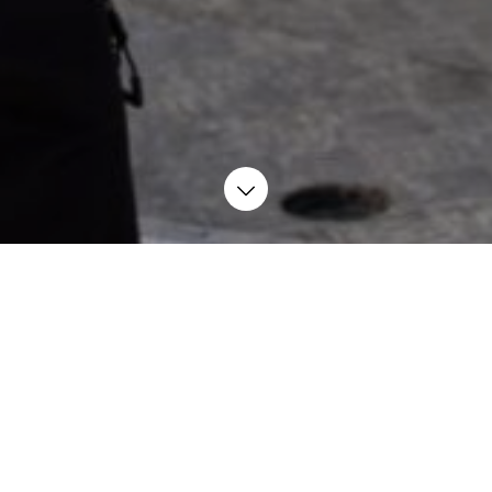
matiktekniker, industri-elektriker eller lignende, og har f
sendt os en ansøgning og kom med i ”Brade-banden”.