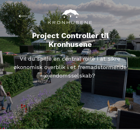
Project Controller til
Kronhusene
Vil du spille en central rolle i at sikre
økonomisk overblik i et fremadstormende
ejendomsselskab?