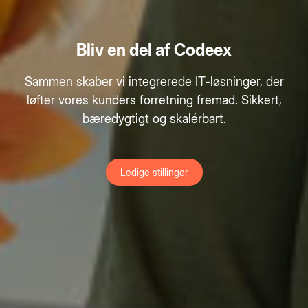
Bliv en del af Codeex
Sammen skaber vi integrerede IT-løsninger, der
løfter vores kunders forretning fremad. Sikkert,
bæredygtigt og skalérbart.
Ledige stillinger