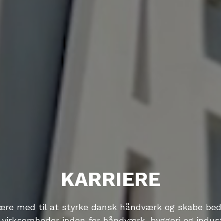
KARRIERE
være med til at styrke dansk håndværk og skabe bedr
 virksomheder inden for håndværk, byggeri og indus