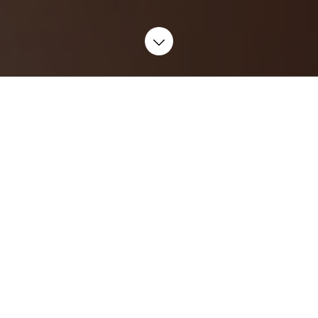
Hos os er medarbejderen i centrum.
Vi tror på, at engagerede og tilfredse medarbejdere
er nøglen til vores succes.
Få en karriere med mening. Hos Frese bidrager vi
aktivt til en mere bæredygtig verden.
Vi udvikler og producerer dynamiske ventiler og
innovative kundetilpassede løsninger, der optimerer
energiforbruget i bygninger, marine- og